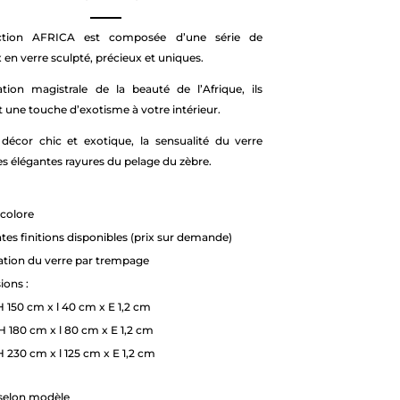
ection AFRICA est composée d’une série de
en verre sculpté, précieux et uniques.
ation magistrale de la beauté de l’Afrique, ils
 une touche d’exotisme à votre intérieur.
décor chic et exotique, la sensualité du verre
es élégantes rayures du pelage du zèbre.
ncolore
ntes finitions disponibles (prix sur demande)
ation du verre par trempage
ons :
H 150 cm x l 40 cm x E 1,2 cm
H 180 cm x l 80 cm x E 1,2 cm
H 230 cm x l 125 cm x E 1,2 cm
 selon modèle