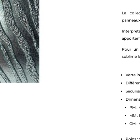
La coll
panneaux 
Interprét
apportent
Pour un 
sublime l
Verre i
Différe
Sécuris
Dimensi
PM : 
MM : 
GM : 
Poids :