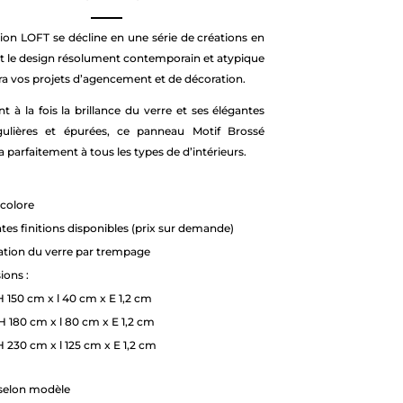
tion LOFT se décline en une série de créations en
t le design résolument contemporain et atypique
ra vos projets d’agencement et de décoration.
 à la fois la brillance du verre et ses élégantes
égulières et épurées, ce panneau Motif Brossé
a parfaitement à tous les types de d’intérieurs.
ncolore
ntes finitions disponibles (prix sur demande)
ation du verre par trempage
ons :
H 150 cm x l 40 cm x E 1,2 cm
H 180 cm x l 80 cm x E 1,2 cm
H 230 cm x l 125 cm x E 1,2 cm
 selon modèle