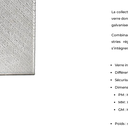
La collec
verre don
galvanise
Combinant
stries r
s’intègrer
Verre i
Différe
Sécuris
Dimensi
PM : 
MM : 
GM : 
Poids :