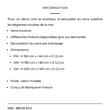
INFORMATION
Pour un décor chic et exotique, la sensualité du verre sublime
les élégantes courbes de la mer.
Verre incolore
Différentes finitions disponibles (prix sur demande)
Sécurisation du verre par trempage
Dimensions :
PM : H 150 cm x l 40 cm x E 1,2 cm
MM : H 180 cm x l 80 cm x E 1,2 cm
GM : H 230 cm x l 125 cm x E 1,2 cm
Poids : selon modèle
Conçu et fabriqué en France
UGS :
ARCHI-ECU